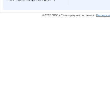
Miledy
Mixxxx
© 2026 ООО «Сеть городских порталов» ·
Реклама н
Nery
OLING
Stella69
Svetyly
Valletta
Valuxa
adelnn
alena-o