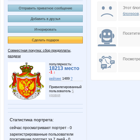
Airinka88
Aleva
Этот блог
Отправить приватное сообщение
блогеров
.
Добавить в друзья
Игнорировать
Barbra
Beatris
Посетит
Сделать подарок
Совместная покупка: сбор предоплаты,
раздачи
Esha24
Extension
Посмотре
популярность:
18213 место
-1 ↓
рейтинг
1489
?
Kor@bLiK
Koshka
Привилегированный
пользователь
5
уровня
Lonza
Lusien
Статистика портрета:
сейчас просматривают портрет - 0
зарегистрированные пользователи
посетившие портрет за 7 дней - 0